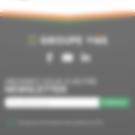
Suivez-nous sur Facebook
Suivez-nous sur Youtube
Suivez-nous sur Linkedin
ABONNEZ-VOUS À NOTRE
NEWSLETTER
S'abonner
J'accepte que mes données soient utilisées par VMS