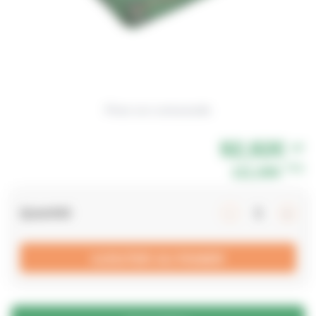
Photo non contractuelle
92,92€
HT
TTC
111,50€
Quantité
AJOUTER AU PANIER