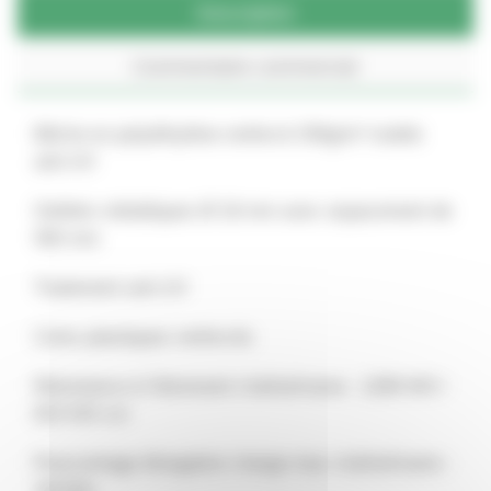
Description
Commentaire commercial
Bâche en polyéthylène renforcé 250g/m² traitée
anti-UV
Oeillets métalliques Ø 18 mm avec espacement de
500 mm
Traitement anti-UV
Coins plastiques renforcés
Résistance à l’étirement chaîne/trame : 1290 N/5 /
815 N/5 cm
Pourcentage élongation charge max chaîne/trame :
18/16%