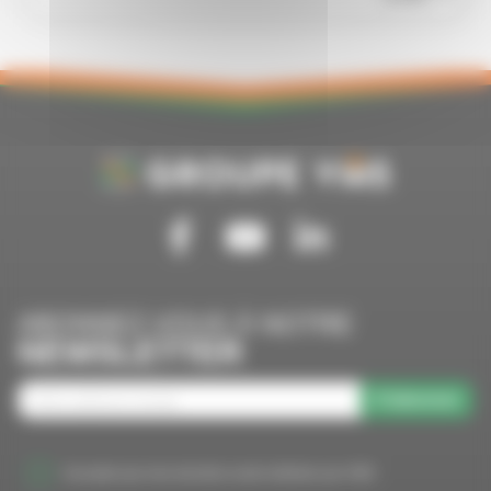
Suivez-nous sur Facebook
Suivez-nous sur Youtube
Suivez-nous sur Linkedin
ABONNEZ-VOUS À NOTRE
NEWSLETTER
S'abonner
J'accepte que mes données soient utilisées par VMS