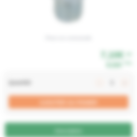
Photo non contractuelle
7,10€
HT
TTC
8,52€
Quantité
AJOUTER AU PANIER
Description