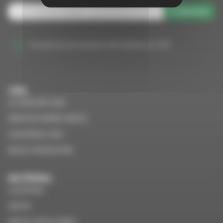
S'abonner
J'accepte que mes données soient utilisées par VMS
VMS
LE GROUPE VMS
SERVICE APRÈS VENTE
CONTRÔLE VGP
NOUS CONTACTER
MATÉRIEL
LOCATION
VENTE
PIÈCES DÉTACHÉES