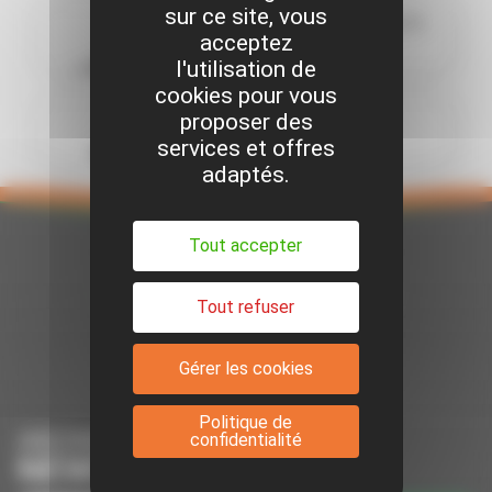
sur ce site, vous
Remorque porte engins 2,7 t
acceptez
Réf. 20020
l'utilisation de
cookies pour vous
Remorque porte voiture
proposer des
services et offres
Réf. 20010
adaptés.
Tout accepter
Tout refuser
Suivez-nous sur Facebook
Suivez-nous sur Youtube
Suivez-nous sur Linkedin
Gérer les cookies
Politique de
ABONNEZ-VOUS À NOTRE
confidentialité
NEWSLETTER