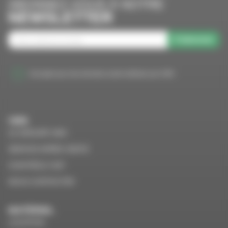
ABONNEZ-VOUS À NOTRE
NEWSLETTER
S'abonner
J'accepte que mes données soient utilisées par VMS
VMS
LE GROUPE VMS
SERVICE APRÈS VENTE
CONTRÔLE VGP
NOUS CONTACTER
MATÉRIEL
LOCATION