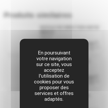
Produits similaires
ROTULE DE DIRECTION 046738
MERLO
MERLO
HT
Réf. MER046738
246,45€
TTC
295,74€
En poursuivant
votre navigation
KIT JOINTS VERIN DIRECT
sur ce site, vous
AV/AR 046573 MERLO
acceptez
MERLO
l'utilisation de
HT
Réf. MER046573
143,62€
cookies pour vous
TTC
172,34€
proposer des
services et offres
KIT JOINTS REDUCTEURS
adaptés.
042077 MERLO
MERLO