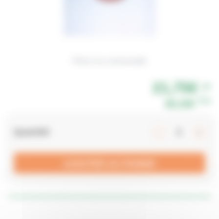
Photo non contractuelle
21,75€
HT
TTC
26,10€
Quantité
AJOUTER AU PANIER