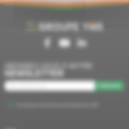
Suivez-nous sur Facebook
Suivez-nous sur Youtube
Suivez-nous sur Linkedin
ABONNEZ-VOUS À NOTRE
NEWSLETTER
S'abonner
J'accepte que mes données soient utilisées par VMS