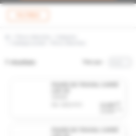
FILTRES
Pièces détachées - Catégories
Catalogue produit – Pièces détachées
7 résultats
Trier par :
A à Z
PHARE DE TRAVAIL CARRÉ
LED 10/
SODISE
HT
Réf. SOD17073
13,20€
TTC
15,84€
PHARE DE TRAVAIL CARRÉ