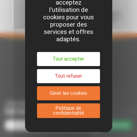
MERLO
acceptez
MERLO
l'utilisation de
HT
Réf. MER098307
26,25€
cookies pour vous
TTC
31,50€
proposer des
services et offres
adaptés.
Tout accepter
Tout refuser
Suivez-nous sur Facebook
Suivez-nous sur Youtube
Suivez-nous sur Linkedin
Gérer les cookies
ABONNEZ-VOUS À NOTRE
Politique de
NEWSLETTER
confidentialité
S'abonner