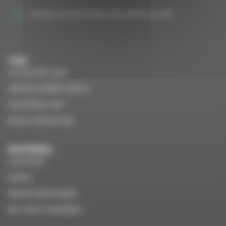
J'accepte que mes données soient utilisées par VMS
VMS
LE GROUPE VMS
SERVICE APRÈS VENTE
CONTRÔLE VGP
NOUS CONTACTER
MATÉRIEL
LOCATION
VENTE
PIÈCES DÉTACHÉES
EPI / PETIT MATÉRIEL