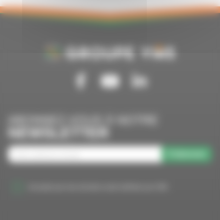
Suivez-nous sur Facebook
Suivez-nous sur Youtube
Suivez-nous sur Linkedin
ABONNEZ-VOUS À NOTRE
NEWSLETTER
S'abonner
J'accepte que mes données soient utilisées par VMS