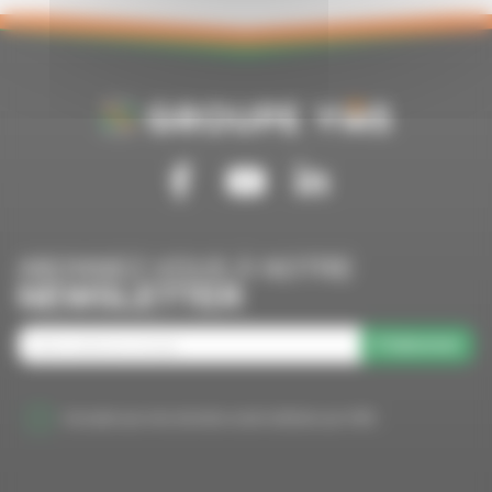
Suivez-nous sur Facebook
Suivez-nous sur Youtube
Suivez-nous sur Linkedin
ABONNEZ-VOUS À NOTRE
NEWSLETTER
S'abonner
J'accepte que mes données soient utilisées par VMS