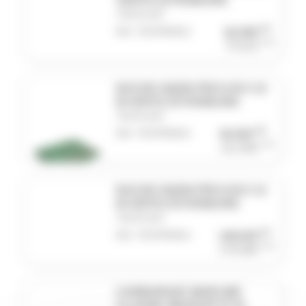
VERTE EXTERIEURE
TECPLAST
HT
Réf. TECPR0814
62,09€
TTC
74,51€
BACHE HQ250 PRO 6 M X 10
M VERTE EXTERIEURE
TECPLAST
HT
Réf. TECPR0815
92,92€
TTC
111,50€
BACHE HQ250 PRO 8 M X 12
M VERTE EXTERIEURE
TECPLAST
HT
Réf. TECPR0816
148,63€
TTC
178,36€
CARBURANT MARLINE
CLASSIC MOTEUR 4T 5L