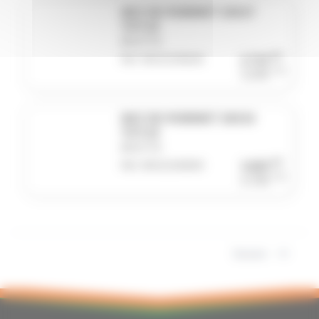
NEZ DE ROBINET 20X27
TUY.19
BOUTTE
HT
Réf. BOU2100628
2,71€
TTC
3,25€
NEZ DE ROBINET 26X34
TUY.19
BOUTTE
HT
Réf. BOU2100659
3,92€
TTC
4,70€
Suivant