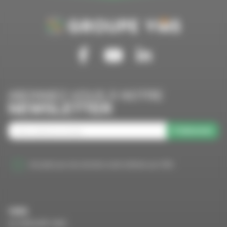
Suivez-nous sur Facebook
Suivez-nous sur Youtube
Suivez-nous sur Linkedin
ABONNEZ-VOUS À NOTRE
NEWSLETTER
S'abonner
J'accepte que mes données soient utilisées par VMS
VMS
LE GROUPE VMS