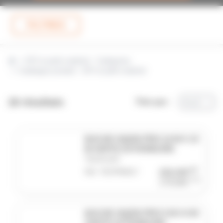
FILTRES
EPI et petit matériel - Catégories
Catalogue produit – EPI et petit matériel
18 résultats
Trier par :
A à Z
BACHE HQ250 PRO 10 M X 15
M VERTE EXTERIEURE
TECPLAST
HT
Réf. TECPR0817
232,23€
TTC
278,68€
BACHE HQ250 PRO 5 M X 8 M